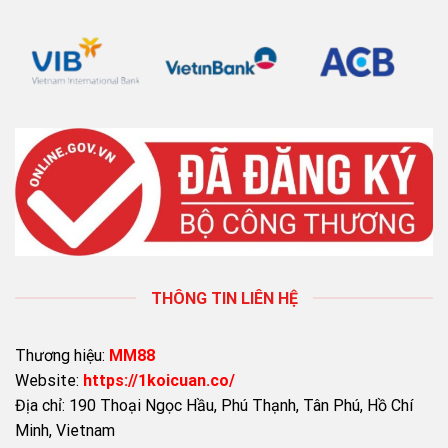
THÔNG TIN LIÊN HỆ
Thương hiệu:
MM88
Website:
https://1koicuan.co/
Địa chỉ: 190 Thoại Ngọc Hầu, Phú Thạnh, Tân Phú, Hồ Chí
Minh, Vietnam