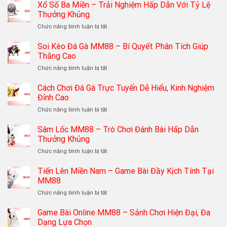
Xổ Số Ba Miền – Trải Nghiệm Hấp Dẫn Với Tỷ Lệ
Thưởng Khủng
ở
Chức năng bình luận bị tắt
Xổ
Số
Soi Kèo Đá Gà MM88 – Bí Quyết Phân Tích Giúp
Ba
Thắng Cao
Miền
ở
Chức năng bình luận bị tắt
–
Soi
Trải
Kèo
Cách Chơi Đá Gà Trực Tuyến Dễ Hiểu, Kinh Nghiệm
Nghiệm
Đá
Hấp
Đỉnh Cao
Gà
Dẫn
ở
Chức năng bình luận bị tắt
MM88
Với
Cách
–
Tỷ
Chơi
Sâm Lốc MM88 – Trò Chơi Đánh Bài Hấp Dẫn
Bí
Lệ
Đá
Quyết
Thưởng Khủng
Thưởng
Gà
Phân
Khủng
ở
Chức năng bình luận bị tắt
Trực
Tích
Sâm
Tuyến
Giúp
Lốc
Tiến Lên Miền Nam – Game Bài Đầy Kịch Tính Tại
Dễ
Thắng
MM88
Hiểu,
MM88
Cao
–
Kinh
ở
Chức năng bình luận bị tắt
Trò
Nghiệm
Tiến
Chơi
Đỉnh
Lên
Game Bài Online MM88 – Sảnh Chơi Hiện Đại, Đa
Đánh
Cao
Miền
Bài
Dạng Lựa Chọn
Nam