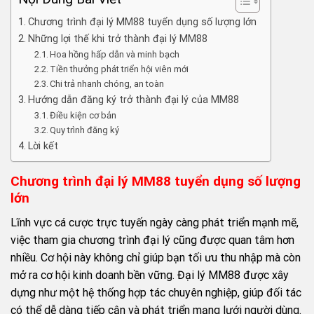
Chương trình đại lý MM88 tuyển dụng số lượng lớn
Những lợi thế khi trở thành đại lý MM88
Hoa hồng hấp dẫn và minh bạch
Tiền thưởng phát triển hội viên mới
Chi trả nhanh chóng, an toàn
Hướng dẫn đăng ký trở thành đại lý của MM88
Điều kiện cơ bản
Quy trình đăng ký
Lời kết
Chương trình đại lý MM88 tuyển dụng số lượng
lớn
Lĩnh vực cá cược trực tuyến ngày càng phát triển mạnh mẽ,
việc tham gia chương trình đại lý cũng được quan tâm hơn
nhiều. Cơ hội này không chỉ giúp bạn tối ưu thu nhập mà còn
mở ra cơ hội kinh doanh bền vững. Đại lý MM88 được xây
dựng như một hệ thống hợp tác chuyên nghiệp, giúp đối tác
có thể dễ dàng tiếp cận và phát triển mạng lưới người dùng.