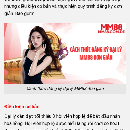
những điều kiện cơ bản và thực hiện quy trình đăng ký đơn
giản. Bao gồm:
Cách thức đăng ký đại lý MM88 đơn giản
Điều kiện cơ bản
Đại lý cần đạt tối thiểu 3 hội viên hợp lệ để bắt đầu nhận
hoa hồng. Hội viên hợp lệ được hiểu là người chơi có hoạt