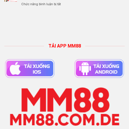
Hấp
ở
Chức năng bình luận bị tắt
–
Dẫn
Game
Game
Thưởng
Bài
Bài
Khủng
Online
Đầy
MM88
Kịch
–
Tính
Sảnh
Tại
Chơi
MM88
Hiện
TẢI APP MM88
Đại,
Đa
Dạng
Lựa
Chọn