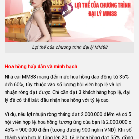
Lợi thế của chương trình đại lý MM88
Hoa hồng hấp dẫn và minh bạch
Nhà cái MM88 mang đến mức hoa hồng dao động từ 35%
đến 60%, tùy thuộc vào số lượng hội viên hợp lệ và lợi
nhuận ròng đạt được. Chỉ cần đạt 3 khách hàng hợp lệ, đại
lý đã có thể bắt đầu nhận hoa hồng với tỷ lệ cao.
Ví dụ, nếu lợi nhuận ròng tháng đạt 2.000.000 điểm và có 5
hội viên hợp lệ, hoa hồng tương ứng của bạn là 2.000.000 x
45% = 900.000 điểm (tương đương 900 nghìn VNĐ). Khi số
thành viên hợp lệ tăng lên 20, tỷ lệ hoa hồng đạt 55%, đồng