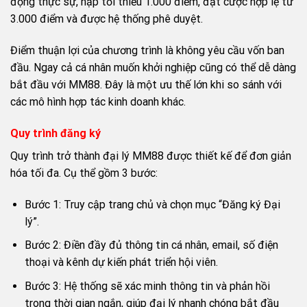
động thực sự, nạp tối thiểu 1.000 điểm, đạt cược hợp lệ từ
3.000 điểm và được hệ thống phê duyệt.
Điểm thuận lợi của chương trình là không yêu cầu vốn ban
đầu. Ngay cả cá nhân muốn khởi nghiệp cũng có thể dễ dàng
bắt đầu với MM88. Đây là một ưu thế lớn khi so sánh với
các mô hình hợp tác kinh doanh khác.
Quy trình đăng ký
Quy trình trở thành đại lý MM88 được thiết kế để đơn giản
hóa tối đa. Cụ thể gồm 3 bước:
Bước 1: Truy cập trang chủ và chọn mục “Đăng ký Đại
lý”.
Bước 2: Điền đầy đủ thông tin cá nhân, email, số điện
thoại và kênh dự kiến phát triển hội viên.
Bước 3: Hệ thống sẽ xác minh thông tin và phản hồi
trong thời gian ngắn, giúp đại lý nhanh chóng bắt đầu