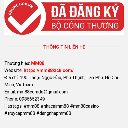
THÔNG TIN LIÊN HỆ
Thương hiệu:
MM88
Website:
https://mm88kick.com/
Địa chỉ: 190 Thoại Ngọc Hầu, Phú Thạnh, Tân Phú, Hồ Chí
Minh, Vietnam
Email:
mm88comde@gmail.com
Phone: 0986652349
Hastags: #mm88 #nhacaimm88 #mm88casino
#truycapmm88 #dangnhapmm88