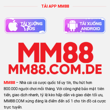
TẢI APP MM88
MM88
– Nhà cái cá cược quốc tế uy tín, thu hút hơn
800.000 người chơi mỗi tháng. Với công nghệ bảo mật tiên
tiến, giao dịch nhanh, tỷ lệ kèo hấp dẫn và giao diện tối ưu,
MM88.COM xứng đáng là điểm đến số 1 cho tín đồ cá cược
trực tuyến.