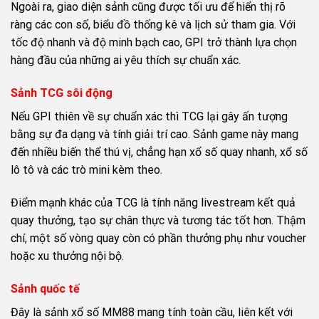
Ngoài ra, giao diện sảnh cũng được tối ưu để hiển thị rõ
ràng các con số, biểu đồ thống kê và lịch sử tham gia. Với
tốc độ nhanh và độ minh bạch cao, GPI trở thành lựa chọn
hàng đầu của những ai yêu thích sự chuẩn xác.
Sảnh TCG sôi động
Nếu GPI thiên về sự chuẩn xác thì TCG lại gây ấn tượng
bằng sự đa dạng và tính giải trí cao. Sảnh game này mang
đến nhiều biến thể thú vị, chẳng hạn xổ số quay nhanh, xổ số
lô tô và các trò mini kèm theo.
Điểm mạnh khác của TCG là tính năng livestream kết quả
quay thưởng, tạo sự chân thực và tương tác tốt hơn. Thậm
chí, một số vòng quay còn có phần thưởng phụ như voucher
hoặc xu thưởng nội bộ.
Sảnh quốc tế
Đây là sảnh xổ số MM88 mang tính toàn cầu, liên kết với