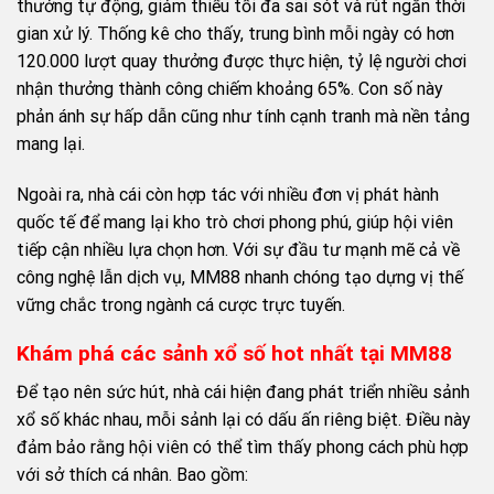
thưởng tự động, giảm thiểu tối đa sai sót và rút ngắn thời
gian xử lý. Thống kê cho thấy, trung bình mỗi ngày có hơn
120.000 lượt quay thưởng được thực hiện, tỷ lệ người chơi
nhận thưởng thành công chiếm khoảng 65%. Con số này
phản ánh sự hấp dẫn cũng như tính cạnh tranh mà nền tảng
mang lại.
Ngoài ra, nhà cái còn hợp tác với nhiều đơn vị phát hành
quốc tế để mang lại kho trò chơi phong phú, giúp hội viên
tiếp cận nhiều lựa chọn hơn. Với sự đầu tư mạnh mẽ cả về
công nghệ lẫn dịch vụ, MM88 nhanh chóng tạo dựng vị thế
vững chắc trong ngành cá cược trực tuyến.
Khám phá các sảnh xổ số hot nhất tại MM88
Để tạo nên sức hút, nhà cái hiện đang phát triển nhiều sảnh
xổ số khác nhau, mỗi sảnh lại có dấu ấn riêng biệt. Điều này
đảm bảo rằng hội viên có thể tìm thấy phong cách phù hợp
với sở thích cá nhân. Bao gồm: